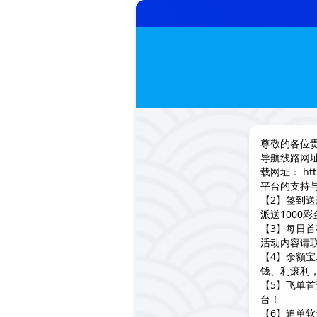
尊敬的各位
导航线路网址
载网址： ht
平台的支持
【2】签到
派送1000
【3】每日首
活动内容请
【4】余额宝
钱、利滚利
【5】飞单
台！
【6】追单